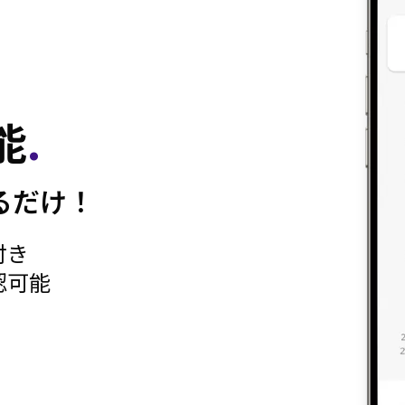
能
.
るだけ！
付き
認可能